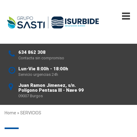
634 862 308
Contacta sin compromiso
Lun-Vie 8:00h - 18:00h
Servicio urgencias 24h
Juan Ramon Jimenez, s/n.
Polígono Pentasa III - Nave 99
09007 Burgos
Home
»
SERVICIOS